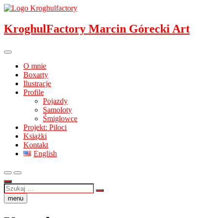
Przejdź
do
treści
KroghulFactory Marcin Górecki Art
O mnie
Boxarty
Ilustracje
Profile
Pojazdy
Samoloty
Śmigłowce
Projekt: Piloci
Książki
Kontakt
English
Szukaj
…
menu