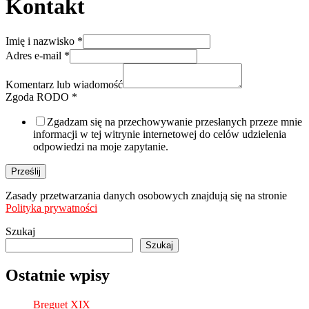
Kontakt
Imię i nazwisko
*
Adres e-mail
*
Zgoda
i
Komentarz lub wiadomość
wiadomość
Zgoda RODO
*
Zgadzam się na przechowywanie przesłanych przeze mnie
informacji w tej witrynie internetowej do celów udzielenia
odpowiedzi na moje zapytanie.
Prześlij
Zasady przetwarzania danych osobowych znajdują się na stronie
Polityka prywatności
Szukaj
Szukaj
Ostatnie wpisy
Breguet XIX